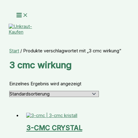
Zum
Preisspanne:
Inhalt
€ 239,99
springen
bis
€ 1.250,00
Suchen
Start
/ Produkte verschlagwortet mit „3 cmc wirkung“
3 cmc wirkung
Einzelnes Ergebnis wird angezeigt
3-CMC CRYSTAL