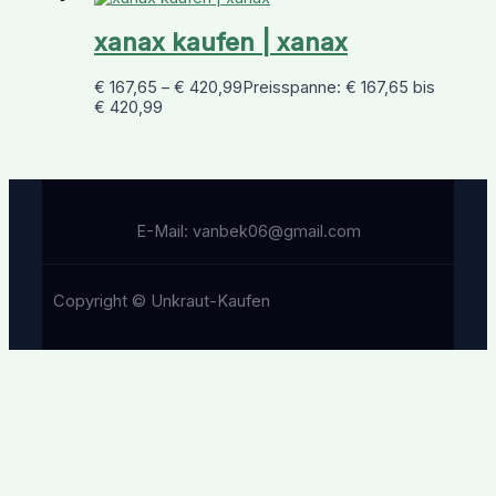
xanax kaufen | xanax
€
167,65
–
€
420,99
Preisspanne: € 167,65 bis
€ 420,99
E-Mail: vanbek06@gmail.com
Copyright © Unkraut-Kaufen