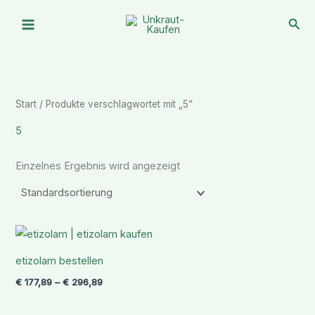
Zum
Suc
Inhalt
springen
Start
/ Produkte verschlagwortet mit „5“
5
Einzelnes Ergebnis wird angezeigt
Preisspanne:
€ 177,89
bis
etizolam bestellen
€ 296,89
€
177,89
–
€
296,89