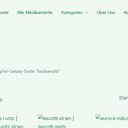
seite
Alle Medikamente
Kategorien
Über Uns
Ko
pfel-Gelato-Sorte Testbericht“
gt
Preisspanne:
Preisspanne:
€ 230,90
€ 178,99
bis
bis