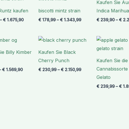
Kaufen Sie Au
€ 1.675,90
€ 1.343,99
Runtz kaufen
biscotti mintz strain
Indica Marihu
–
€
1.675,90
€
178,99
–
€
1.343,99
€
239,90
–
€
2.2
Preisspanne:
Preisspanne:
€ 213,99
€ 230,99
bis
bis
ie Billy Kimber
Kaufen Sie Black
€ 1.569,90
€ 2.150,99
Cherry Punch
Kaufen Sie die
Cannabissorte
–
€
1.569,90
€
230,99
–
€
2.150,99
Gelato
€
239,99
–
€
1.8