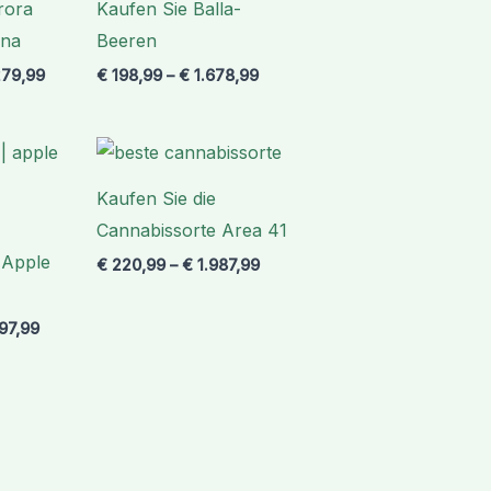
rora
Kaufen Sie Balla-
€ 2.279,99
€ 1.678,99
ana
Beeren
79,99
€
198,99
–
€
1.678,99
Preisspanne:
Preisspanne:
€ 239,99
€ 220,99
bis
bis
Kaufen Sie die
€ 1.897,99
€ 1.987,99
Cannabissorte Area 41
 Apple
€
220,99
–
€
1.987,99
97,99