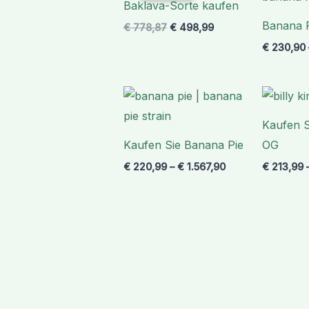
Baklava-Sorte kaufen
€ 778,87
€ 498,99.
Banana 
€
778,87
€
498,99
€
230,90
Preisspanne:
€ 220,99
bis
Kaufen S
€ 1.567,90
Kaufen Sie Banana Pie
OG
€
220,99
–
€
1.567,90
€
213,99