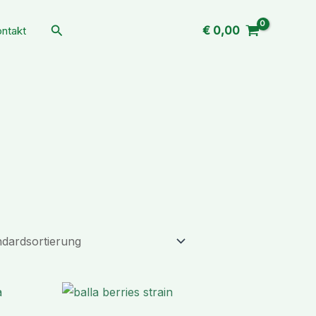
Suchen
€
0,00
ntakt
Preisspanne:
Preisspanne:
€ 239,90
€ 198,99
bis
bis