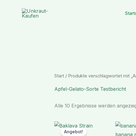
Zum
Inhalt
Start
springen
Start
/ Produkte verschlagwortet mit „A
Apfel-Gelato-Sorte Testbericht
Alle 10 Ergebnisse werden angezei
Ursprünglicher
Aktueller
Preis
Preis
Angebot!
war:
ist: