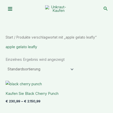
Zum
Suc
Inhalt
springen
Start
/ Produkte verschlagwortet mit „apple gelato leafly“
apple gelato leafly
Einzelnes Ergebnis wird angezeigt
Preisspanne:
€ 230,99
bis
Kaufen Sie Black Cherry Punch
€ 2.150,99
€
230,99
–
€
2.150,99