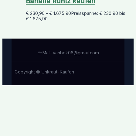
Banana Runtz kaufen
€
230,90
–
€
1.675,90
Preisspanne: € 230,90 bis
€ 1.675,90
E-Mail: vanbek06@gmail.com
Copyright © Unkraut-Kaufen