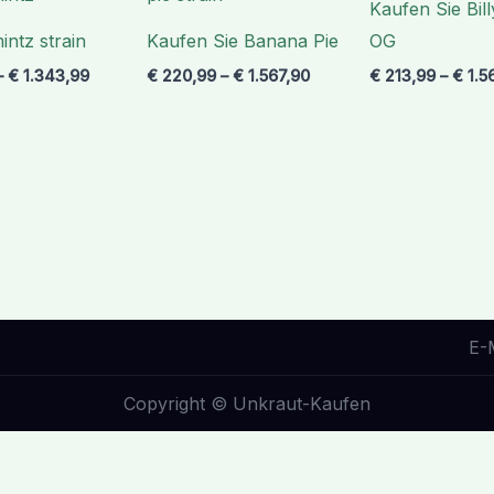
Kaufen Sie Bil
€ 1.343,99
€ 1.567,90
mintz strain
Kaufen Sie Banana Pie
OG
–
€
1.343,99
€
220,99
–
€
1.567,90
€
213,99
–
€
1.5
E-
Copyright © Unkraut-Kaufen