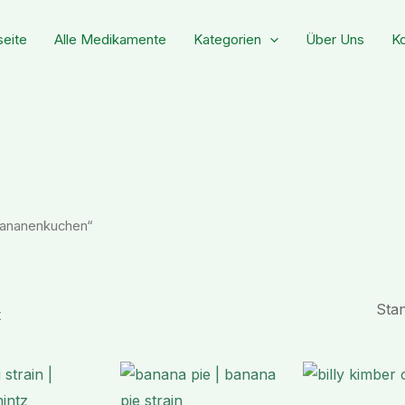
seite
Alle Medikamente
Kategorien
Über Uns
Ko
Bananenkuchen“
t
Preisspanne:
Preisspanne:
€ 178,99
€ 220,99
bis
bis