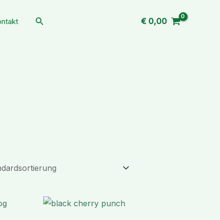
Suchen
€
0,00
ntakt
Preisspanne:
Preisspanne:
€ 213,99
€ 230,99
bis
bis