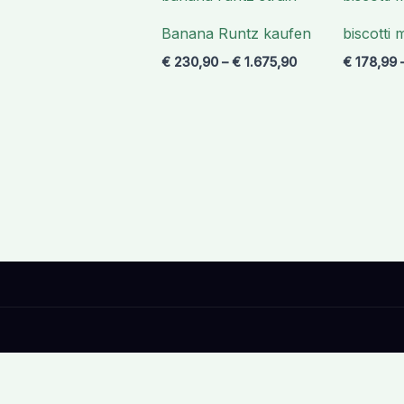
€ 1.675,90
Banana Runtz kaufen
biscotti 
€
230,90
–
€
1.675,90
€
178,99