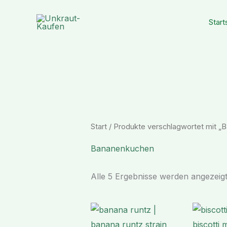
Zum
Inhalt
Start
springen
Start
/ Produkte verschlagwortet mit „
Bananenkuchen
Alle 5 Ergebnisse werden angezeig
Preisspanne:
€ 230,90
bis