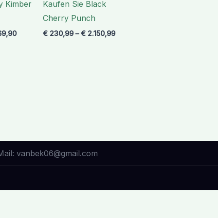
ly Kimber
Kaufen Sie Black
€ 1.569,90
€ 2.150,99
Cherry Punch
69,90
€
230,99
–
€
2.150,99
Mail: vanbek06@gmail.com