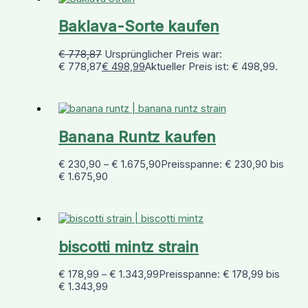
Baklava-Sorte kaufen
€
778,87
Ursprünglicher Preis war:
€ 778,87
€
498,99
Aktueller Preis ist: € 498,99.
Banana Runtz kaufen
€
230,90
–
€
1.675,90
Preisspanne: € 230,90 bis
€ 1.675,90
biscotti mintz strain
€
178,99
–
€
1.343,99
Preisspanne: € 178,99 bis
€ 1.343,99