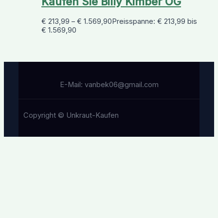
Kaufen Sie Billy Kimber OG
€
213,99
–
€
1.569,90
Preisspanne: € 213,99 bis
€ 1.569,90
E-Mail: vanbek06@gmail.com
Copyright © Unkraut-Kaufen