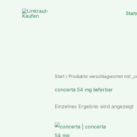
Zum
Inhalt
Start
springen
Start
/ Produkte verschlagwortet mit „c
concerta 54 mg lieferbar
Einzelnes Ergebnis wird angezeigt
Preisspanne:
€ 178,90
bis