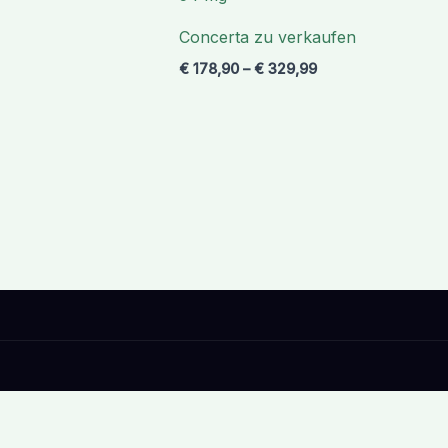
€ 329,99
Concerta zu verkaufen
€
178,90
–
€
329,99