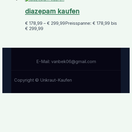
diazepam kaufen
€
178,99
–
€
299,99
Preisspanne: € 178,99 bis
€ 299,99
E-Mail: vanbek06@gmail.com
Copyright © Unkraut-Kaufen