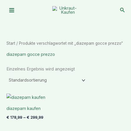
Zum
Suc
Inhalt
springen
Start
/ Produkte verschlagwortet mit „diazepam gocce prezzo“
diazepam gocce prezzo
Einzelnes Ergebnis wird angezeigt
Preisspanne:
€ 178,99
bis
diazepam kaufen
€ 299,99
€
178,99
–
€
299,99