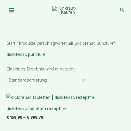
Zum
Suc
Inhalt
springen
Start
/ Produkte verschlagwortet mit „diclofenac puncture“
diclofenac puncture
Einzelnes Ergebnis wird angezeigt
Preisspanne:
€ 158,96
bis
diclofenac tabletten rezeptfrei
€ 389,78
€
158,96
–
€
389,78