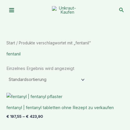
Zum
Suc
Inhalt
springen
Start
/ Produkte verschlagwortet mit „fentanil“
fentanil
Einzelnes Ergebnis wird angezeigt
Preisspanne:
€ 197,55
bis
fentanyl | fentanyl tabletten ohne Rezept zu verkaufen
€ 423,90
€
197,55
–
€
423,90