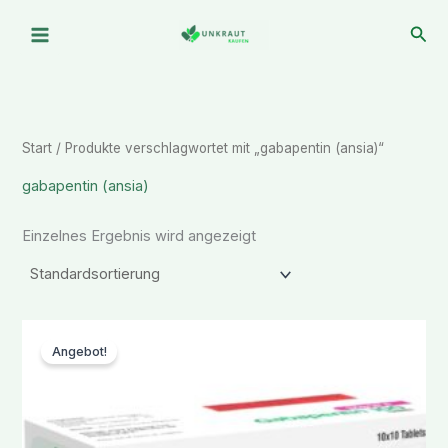
Zum
Suc
Inhalt
springen
Start
/ Produkte verschlagwortet mit „gabapentin (ansia)“
gabapentin (ansia)
Einzelnes Ergebnis wird angezeigt
Ursprünglicher
Aktueller
Preis
Preis
Angebot!
war:
ist:
€ 198,88
€ 166,77.