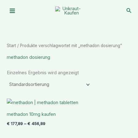
Zum
Suc
Inhalt
springen
Start
/ Produkte verschlagwortet mit „methadon dosierung“
methadon dosierung
Einzelnes Ergebnis wird angezeigt
Preisspanne:
€ 177,89
bis
methadon 10mg kaufen
€ 456,89
€
177,89
–
€
456,89