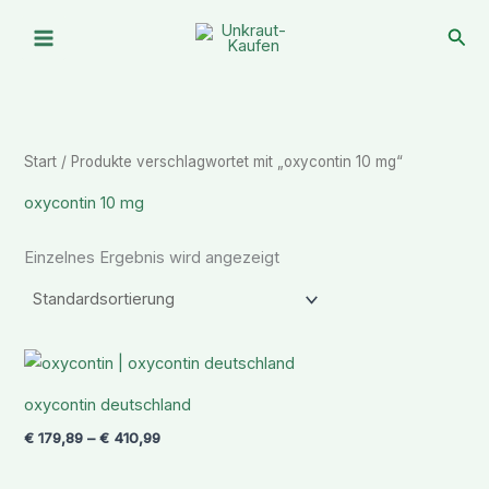
Zum
Suc
Inhalt
springen
Start
/ Produkte verschlagwortet mit „oxycontin 10 mg“
oxycontin 10 mg
Einzelnes Ergebnis wird angezeigt
Preisspanne:
€ 179,89
bis
oxycontin deutschland
€ 410,99
€
179,89
–
€
410,99