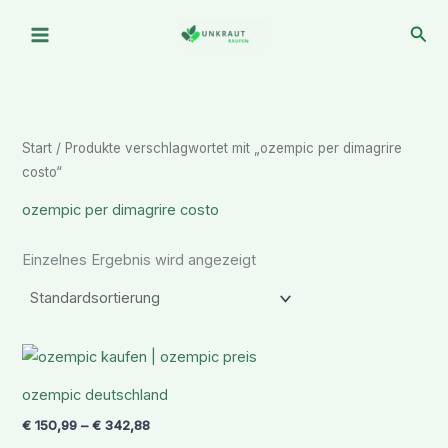
Zum
Suc
Inhalt
springen
Start
/ Produkte verschlagwortet mit „ozempic per dimagrire
costo“
ozempic per dimagrire costo
Einzelnes Ergebnis wird angezeigt
Preisspanne:
€ 150,99
bis
ozempic deutschland
€ 342,88
€
150,99
–
€
342,88