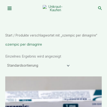
Zum
Suc
Inhalt
springen
Start
/ Produkte verschlagwortet mit „ozempic per dimagrire“
ozempic per dimagrire
Einzelnes Ergebnis wird angezeigt
Preisspanne:
€ 150,99
bis
€ 342,88