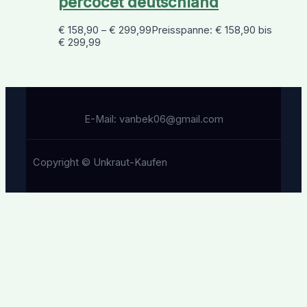
percocet deutschland
€
158,90
–
€
299,99
Preisspanne: € 158,90 bis
€ 299,99
E-Mail: vanbek06@gmail.com
Copyright © Unkraut-Kaufen