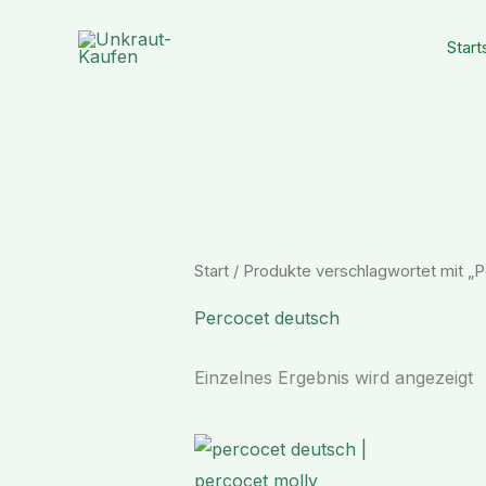
Zum
Inhalt
Start
springen
Start
/ Produkte verschlagwortet mit „
Percocet deutsch
Einzelnes Ergebnis wird angezeigt
Preisspanne:
€ 158,90
bis