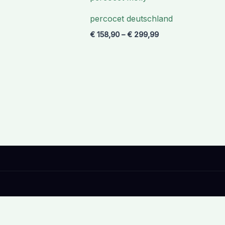
€ 299,99
percocet deutschland
€
158,90
–
€
299,99