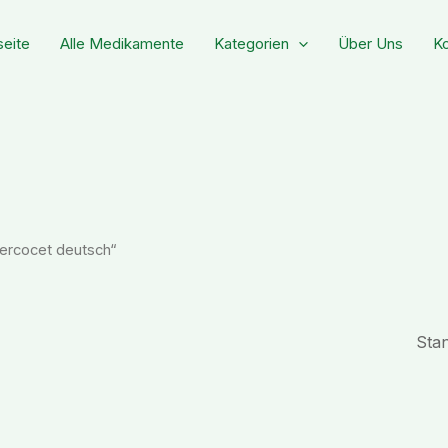
seite
Alle Medikamente
Kategorien
Über Uns
Ko
Percocet deutsch“