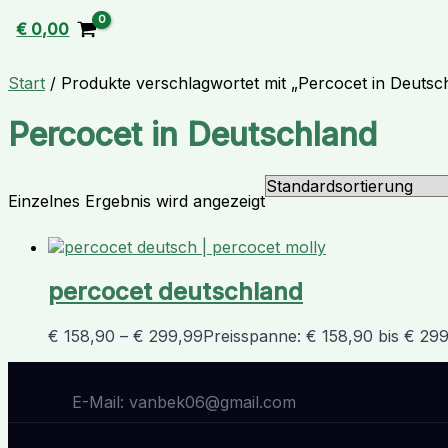
€
0,00
Start
/ Produkte verschlagwortet mit „Percocet in Deutsc
Percocet in Deutschland
Einzelnes Ergebnis wird angezeigt
percocet deutschland
€
158,90
–
€
299,99
Preisspanne: € 158,90 bis € 29
E-Mail: vanbek06@gmail.com