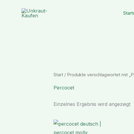
Zum
Inhalt
Start
springen
Start
/ Produkte verschlagwortet mit „P
Percocet
Einzelnes Ergebnis wird angezeigt
Preisspanne:
€ 158,90
bis