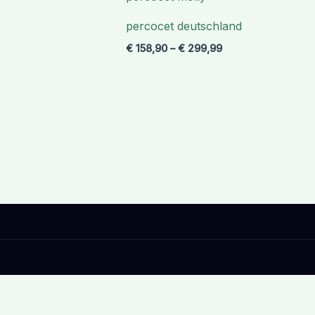
€ 299,99
percocet deutschland
€
158,90
–
€
299,99