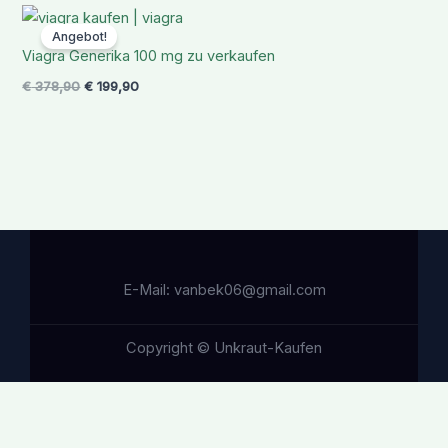
Ursprünglicher
Aktueller
Preis
Preis
Angebot!
war:
ist:
Viagra Generika 100 mg zu verkaufen
€ 378,90
€ 199,90.
€
378,90
€
199,90
E-Mail: vanbek06@gmail.com
Copyright © Unkraut-Kaufen