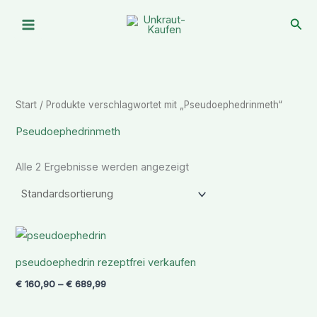
Zum
Suc
Inhalt
springen
Start
/ Produkte verschlagwortet mit „Pseudoephedrinmeth“
Pseudoephedrinmeth
Alle 2 Ergebnisse werden angezeigt
Preisspanne:
€ 160,90
bis
pseudoephedrin rezeptfrei verkaufen
€ 689,99
€
160,90
–
€
689,99