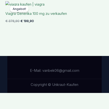
Ursprünglicher
Aktueller
Preis
Preis
Angebot!
war:
ist:
Viagra Generika 100 mg zu verkaufen
€ 378,90
€ 199,90.
€
378,90
€
199,90
E-Mail: vanbek06@gmail.com
Copyright © Unkraut-Kaufen