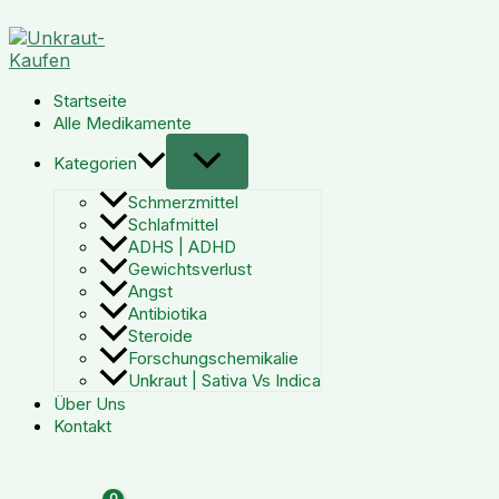
Zum
Preisspanne:
Inhalt
€ 155,90
springen
bis
€ 590,99
Startseite
Alle Medikamente
Kategorien
Schmerzmittel
Schlafmittel
ADHS | ADHD
Gewichtsverlust
Angst
Antibiotika
Steroide
Forschungschemikalie
Unkraut | Sativa Vs Indica
Über Uns
Kontakt
Suchen