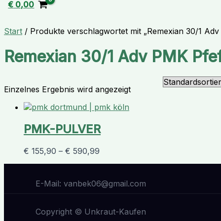
€
0,00
Start
/ Produkte verschlagwortet mit „Remexian 30/1 Ad
Remexian 30/1 Adv PMK Pfe
Einzelnes Ergebnis wird angezeigt
PMK-PULVER
€
155,90
–
€
590,99
E-Mail: vanbek06@gmail.com
Copyright © Unkraut-Kaufen