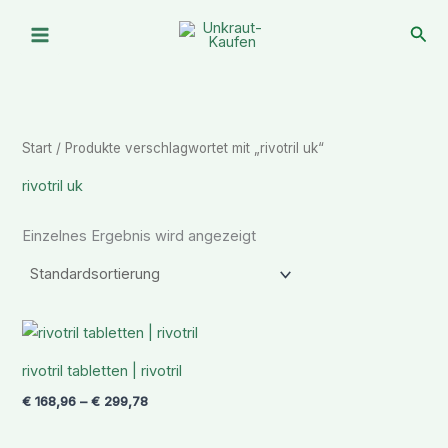
Zum
Suc
Inhalt
springen
Start
/ Produkte verschlagwortet mit „rivotril uk“
rivotril uk
Einzelnes Ergebnis wird angezeigt
Preisspanne:
€ 168,96
bis
rivotril tabletten | rivotril
€ 299,78
€
168,96
–
€
299,78