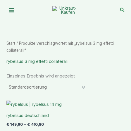
Zum
Suc
Inhalt
springen
Start
/ Produkte verschlagwortet mit „rybelsus 3 mg effetti
collaterali“
rybelsus 3 mg effetti collaterali
Einzelnes Ergebnis wird angezeigt
Preisspanne:
€ 149,90
bis
rybelsus deutschland
€ 410,80
€
149,90
–
€
410,80