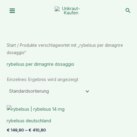
Zum
Suc
Inhalt
springen
Start
/ Produkte verschlagwortet mit „rybelsus per dimagrire
dosaggio“
rybelsus per dimagrire dosaggio
Einzelnes Ergebnis wird angezeigt
Preisspanne:
€ 149,90
bis
rybelsus deutschland
€ 410,80
€
149,90
–
€
410,80