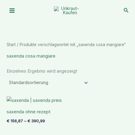
Zum
Suc
Inhalt
springen
Start
/ Produkte verschlagwortet mit „saxenda cosa mangiare“
saxenda cosa mangiare
Einzelnes Ergebnis wird angezeigt
Preisspanne:
€ 156,87
bis
saxenda ohne rezept
€ 390,99
€
156,87
–
€
390,99