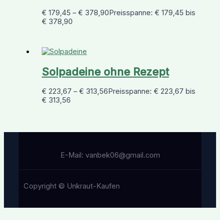
€
179,45
–
€
378,90
Preisspanne: € 179,45 bis
€ 378,90
Solpadeine ohne Rezept
€
223,67
–
€
313,56
Preisspanne: € 223,67 bis
€ 313,56
E-Mail: vanbek06@gmail.com
Copyright © Unkraut-Kaufen