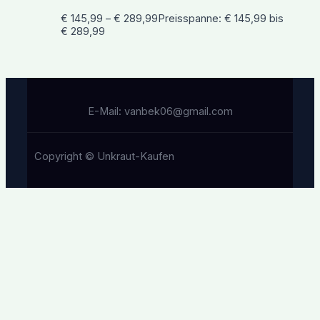
€
145,99
–
€
289,99
Preisspanne: € 145,99 bis
€ 289,99
E-Mail: vanbek06@gmail.com
Copyright © Unkraut-Kaufen