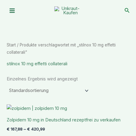
Zum
Suc
Inhalt
springen
Start
/ Produkte verschlagwortet mit „stilnox 10 mg effetti
collaterali“
stilnox 10 mg effetti collaterali
Einzelnes Ergebnis wird angezeigt
Preisspanne:
€ 167,88
bis
Zolpidem 10 mg in Deutschland rezeptfrei zu verkaufen
€ 420,99
€
167,88
–
€
420,99