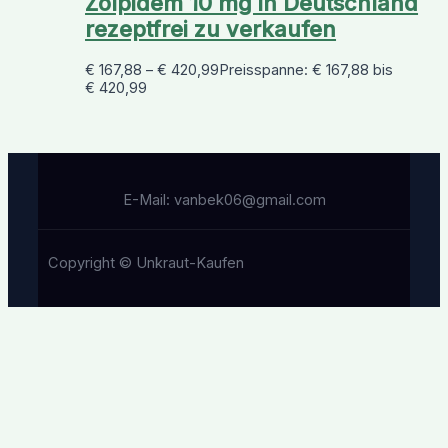
Zolpidem 10 mg in Deutschland
rezeptfrei zu verkaufen
€
167,88
–
€
420,99
Preisspanne: € 167,88 bis
€ 420,99
E-Mail: vanbek06@gmail.com
Copyright © Unkraut-Kaufen