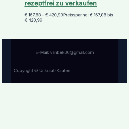
rezeptfrei zu verkaufen
€
167,88
–
€
420,99
Preisspanne: € 167,88 bis
€ 420,99
E-Mail: vanbek06@gmail.com
Copyright © Unkraut-Kaufen