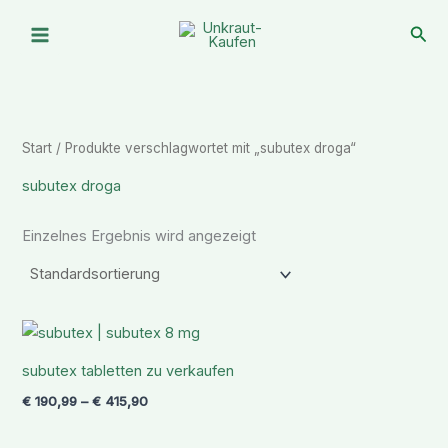
Zum
Suc
Inhalt
springen
Start
/ Produkte verschlagwortet mit „subutex droga“
subutex droga
Einzelnes Ergebnis wird angezeigt
Preisspanne:
€ 190,99
bis
subutex tabletten zu verkaufen
€ 415,90
€
190,99
–
€
415,90