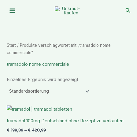
Zum
Suc
Inhalt
springen
Start
/ Produkte verschlagwortet mit „tramadolo nome
commerciale“
tramadolo nome commerciale
Einzelnes Ergebnis wird angezeigt
Preisspanne:
€ 199,89
bis
tramadol 100mg Deutschland ohne Rezept zu verkaufen
€ 420,99
€
199,89
–
€
420,99