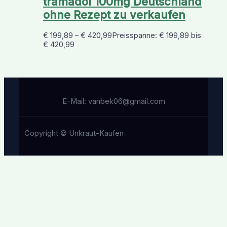
tramadol 100mg Deutschland
ohne Rezept zu verkaufen
€
199,89
–
€
420,99
Preisspanne: € 199,89 bis
€ 420,99
E-Mail: vanbek06@gmail.com
Copyright © Unkraut-Kaufen