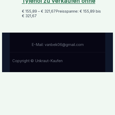
Tylenol zu verkaufen ohne
€
155,89
–
€
321,67
Preisspanne: € 155,89 bis
€ 321,67
E-Mail: vanbek06@gmail.com
Copyright © Unkraut-Kaufen