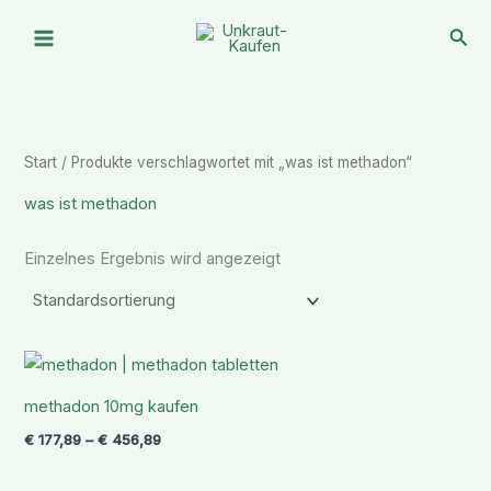
Zum
Suc
Inhalt
springen
Start
/ Produkte verschlagwortet mit „was ist methadon“
was ist methadon
Einzelnes Ergebnis wird angezeigt
Preisspanne:
€ 177,89
bis
methadon 10mg kaufen
€ 456,89
€
177,89
–
€
456,89