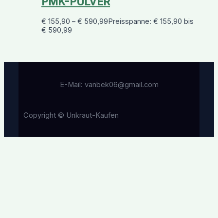
PMK-PULVER
€
155,90
–
€
590,99
Preisspanne: € 155,90 bis
€ 590,99
E-Mail: vanbek06@gmail.com
Copyright © Unkraut-Kaufen