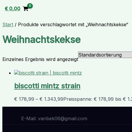
€
0,00
Start
/ Produkte verschlagwortet mit „Weihnachtskekse“
Weihnachtskekse
Einzelnes Ergebnis wird angezeigt
biscotti mintz strain
€
178,99
–
€
1.343,99
Preisspanne: € 178,99 bis € 1
E-Mail: vanbek06@gmail.com