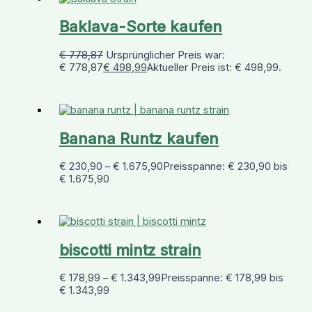
Baklava-Sorte kaufen
€
778,87
Ursprünglicher Preis war:
€ 778,87
€
498,99
Aktueller Preis ist: € 498,99.
Banana Runtz kaufen
€
230,90
–
€
1.675,90
Preisspanne: € 230,90 bis
€ 1.675,90
biscotti mintz strain
€
178,99
–
€
1.343,99
Preisspanne: € 178,99 bis
€ 1.343,99