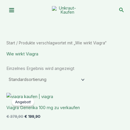
Zum
Suc
Inhalt
springen
Start
/ Produkte verschlagwortet mit „Wie wirkt Viagra“
Wie wirkt Viagra
Einzelnes Ergebnis wird angezeigt
Ursprünglicher
Aktueller
Preis
Preis
Angebot!
war:
ist:
Viagra Generika 100 mg zu verkaufen
€ 378,90
€ 199,90.
€
378,90
€
199,90