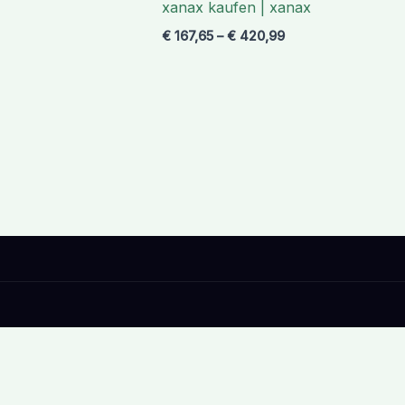
xanax kaufen | xanax
€ 420,99
€
167,65
–
€
420,99