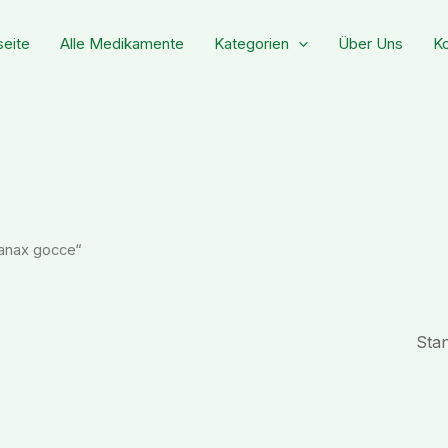
seite
Alle Medikamente
Kategorien
Über Uns
Ko
xanax gocce“