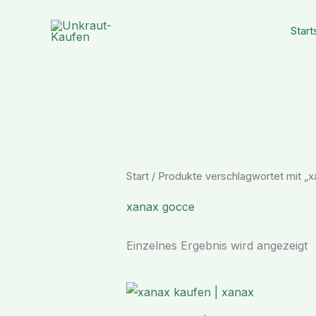
Zum
Inhalt
Start
springen
Start
/ Produkte verschlagwortet mit „
xanax gocce
Einzelnes Ergebnis wird angezeigt
Preisspanne:
€ 167,65
bis