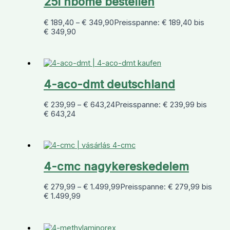
25i nbome bestellen
€
189,40
–
€
349,90
Preisspanne: € 189,40 bis
€ 349,90
4-aco-dmt deutschland
€
239,99
–
€
643,24
Preisspanne: € 239,99 bis
€ 643,24
4-cmc nagykereskedelem
€
279,99
–
€
1.499,99
Preisspanne: € 279,99 bis
€ 1.499,99