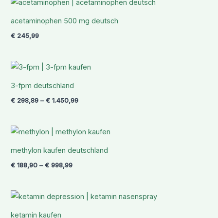
acetaminophen 500 mg deutsch
€
245,99
Preisspanne:
€ 298,89
bis
3-fpm deutschland
€ 1.450,99
€
298,89
–
€
1.450,99
Preisspanne:
€ 188,90
bis
methylon kaufen deutschland
€ 998,99
€
188,90
–
€
998,99
Preisspanne:
€ 226,88
bis
ketamin kaufen