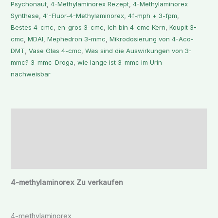
Psychonaut
,
4-Methylaminorex Rezept
,
4-Methylaminorex
Synthese
,
4'-Fluor-4-Methylaminorex
,
4f-mph + 3-fpm
,
Bestes 4-cmc
,
en-gros 3-cmc
,
Ich bin 4-cmc Kern
,
Koupit 3-
cmc
,
MDAI
,
Mephedron 3-mmc
,
Mikrodosierung von 4-Aco-
DMT
,
Vase Glas 4-cmc
,
Was sind die Auswirkungen von 3-
mmc? 3-mmc-Droga
,
wie lange ist 3-mmc im Urin
nachweisbar
Beschreibung
Zusätzliche Informationen
Rezensionen (0)
4-methylaminorex Zu verkaufen
4-methylaminorex,