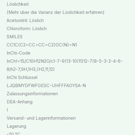
Löslichkeit
(Mehr über die Varianz der Löslichkeit erfahren)
Acetonitril: Löslich
Chloroform: Löslich
SMILES
CC1C(C2=CC=CC=C2)OC(N)=N1
InChi-Code
InChI=1S/C10H12N2O/c1-7-9(13-10(11)12-7)8-5-3-2-4-6-
8/h2-7,9H,1H3,(H2,11,12)
InChi Schlüssel
LJQBMYDFWFGESC-UHFFFAOYSA-N
Zulassungsinformationen
DEA-Anhang
I
Versand- und Lagerinformationen
Lagerung
-20 °C