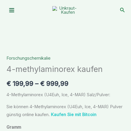
Zum
Suc
Inhalt
springen
4-
Preisspanne:
methylaminorex
€ 199,99
Forschungschemikalie
kaufen
4-methylaminorex kaufen
Menge
bis
€ 999,99
€
199,99
–
€
999,99
4-Methylaminorex (U4Euh, Ice, 4-MAR) Salz/Pulver:
Sie können 4-Methylaminorex (U4Euh, Ice, 4-MAR) Pulver
günstig online kaufen.
Kaufen Sie mit Bitcoin
Gramm