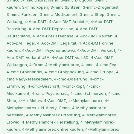
BTMG
,
3-mmc Deutschland
,
3-mmc Drugcout
,
3-mmc
kaufen
,
3-mmc kopen
,
3-mmc Spritzen
,
3-mmc-Drogentest
,
3-mmc-Funktion
,
3-mmc-Medikament
,
3-mmc-Shop
,
3-mmc-
Wirkung
,
4-Aco-DMT
,
4-Aco-DMT Anbieter
,
4-Aco-DMT
Bestellung
,
4-Aco-DMT Depression
,
4-Aco-DMT
Deutschland
,
4-Aco-DMT Freebase
,
4-Aco-DMT kaufen
,
4-
Aco-DMT legal
,
4-Aco-DMT Legalität
,
4-Aco-DMT online
kaufen
,
4-Aco-DMT Psychonautwiki
,
4-Aco-DMT Verkauf
,
4-
Aco-DMT Verkauf USA
,
4-Aco-DMT vs. LSD
,
4-Aco-DMT
Wirkungen
,
4-Brom-4-Methylaminorex
,
4-cmc
,
4-cmc Eva
,
4-cmc Großhandel
,
4-cmc Großpackung
,
4-cmc Gruppe
,
4-
cmc Nagykereskedelem
,
4-cmc-Dosierung
,
4-cmc-
Erfahrung
,
4-cmc-Geschäft
,
4-cmc-Kopf
,
4-cmc-
Medikament
,
4-cmc-Psychonaut
,
4-cmc-Schmerzen
,
4-cmc-
Shop
,
4-Ho-Met vs. 4-Aco-DMT
,
4-Methylaminorex
,
4-
Methylaminorex + N-Acetyl-Sema
,
4-Methylaminorex
bestellen
,
4-Methylaminorex Erfahrung
,
4-Methylaminorex
Erowid
,
4-Methylaminorex Herstellung
,
4-Methylaminorex
kaufen
,
4-Methylaminorex online kaufen
,
4-Methylaminorex