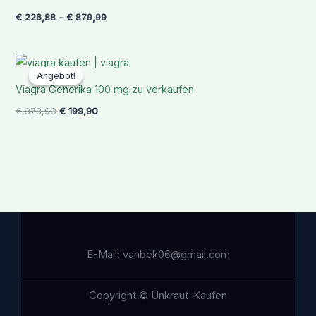
€ 879,99
€
226,88
–
€
879,99
Ursprünglicher
Aktueller
Preis
Preis
Angebot!
Angebot!
war:
ist:
Viagra Generika 100 mg zu verkaufen
€ 378,90
€ 199,90.
€
378,90
€
199,90
E-Mail: vanbek06@gmail.com
Copyright © Unkraut-Kaufen