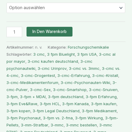
In Den Warenkorb
Artikelnummer:
n. v.
Kategorie:
Forschungschemikalie
Schlagwörter:
3 cmc
,
3 fpm Bluelight
,
3 fpm USA
,
3-cmc al
por mayor
,
3-cmc kaufen deutschland
,
3-cmc
psychonautwiki
,
3-cmc Urinprov
,
3-cmc vs. 3mmc
,
3-cmc vs.
4-cmc
,
3-cmc-Drogentest
,
3-cmc-Erfahrung
,
3-cmc-Kristall
,
3-cmc-Medikamentenforum
,
3-cmc-Psychonauten-Wiki
,
3-
cmc-Pulver
,
3-cmc-Sex
,
3-cmc-Smartshop
,
3-cmc-Snuiven
,
3-fpm
,
3-fpm + MDAI
,
3-fpm deutschland
,
3-fpm Erfahrung
,
3-fpm Eve&Rave
,
3-fpm HCL
,
3-fpm Kanada
,
3-fpm kaufen
,
3-fpm kopen
,
3-fpm Legal Deutschland
,
3-fpm Medikament
,
3-fpm Psychonaut
,
3-fpm vs. 2-fma
,
3-fpm Wirkung
,
3-fpm-
Pellets
,
3-mm-Strafbar
,
3-mmc
,
3-mmc bestellen
,
3-mmc