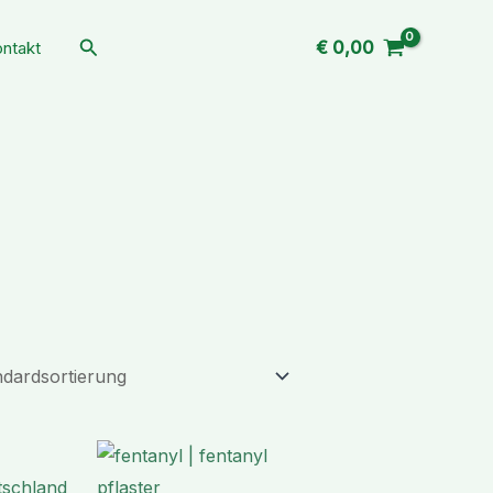
Suchen
€
0,00
ntakt
Preisspanne:
Preisspanne:
€ 145,99
€ 197,55
bis
bis