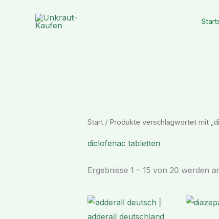
Zum
Inhalt
Start
springen
Start
/ Produkte verschlagwortet mit „di
diclofenac tabletten
Ergebnisse 1 – 15 von 20 werden a
Preisspanne:
€ 170,99
bis