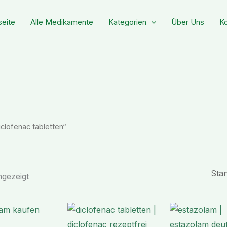
seite
Alle Medikamente
Kategorien
Über Uns
Ko
clofenac tabletten“
ngezeigt
Preisspanne:
Preisspanne:
€ 178,99
€ 158,96
bis
bis