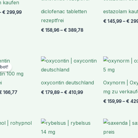
m kaufen
€ 299,99
€ 389,78
diclofenac tabletten
estazolam kau
–
€
299,99
rezeptfrei
€
145,99
–
€
299
€
158,96
–
€
389,78
Ursprünglicher
Aktueller
Preisspanne:
Preis
Preis
€ 179,89
bot!
war:
ist:
bis
in 100 mg
€ 198,88
€ 166,77.
€ 410,99
i
oxycontin deutschland
Oxynorm | Ox
mg zu verkauf
€
166,77
€
179,89
–
€
410,99
€
159,99
–
€
429
Preisspanne:
Preisspanne:
€ 189,99
€ 149,90
bis
bis
€ 349,99
€ 410,80