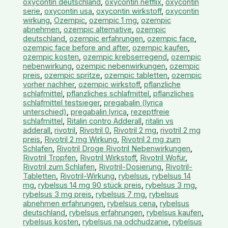
oxycontin deutschland
,
oxycontin netflix
,
oxycontin
serie
,
oxycontin usa
,
oxycontin wirkstoff
,
oxycontin
wirkung
,
Ozempic
,
ozempic 1 mg
,
ozempic
abnehmen
,
ozempic alternative
,
ozempic
deutschland
,
ozempic erfahrungen
,
ozempic face
,
ozempic face before and after
,
ozempic kaufen
,
ozempic kosten
,
ozempic krebserregend
,
ozempic
nebenwirkung
,
ozempic nebenwirkungen
,
ozempic
preis
,
ozempic spritze
,
ozempic tabletten
,
ozempic
vorher nachher
,
ozempic wirkstoff
,
pflanzliche
schlafmittel
,
pflanzliches schlafmittel
,
pflanzliches
schlafmittel testsieger
,
pregabalin (lyrica
unterschied)
,
pregabalin lyrica
,
rezeptfreie
schlafmittel
,
Ritalin contro Adderall
,
ritalin vs
adderall
,
rivotril
,
Rivotril 0
,
Rivotril 2 mg
,
rivotril 2 mg
preis
,
Rivotril 2 mg Wirkung
,
Rivotril 2 mg zum
Schlafen
,
Rivotril Droge Rivotril Nebenwirkungen
,
Rivotril Tropfen
,
Rivotril Wirkstoff
,
Rivotril Wofür
,
Rivotril zum Schlafen
,
Rivotril-Dosierung
,
Rivotril-
Tabletten
,
Rivotril-Wirkung
,
rybelsus
,
rybelsus 14
mg
,
rybelsus 14 mg 90 stück preis
,
rybelsus 3 mg
,
rybelsus 3 mg preis
,
rybelsus 7 mg
,
rybelsus
abnehmen erfahrungen
,
rybelsus cena
,
rybelsus
deutschland
,
rybelsus erfahrungen
,
rybelsus kaufen
,
rybelsus kosten
,
rybelsus na odchudzanie
,
rybelsus