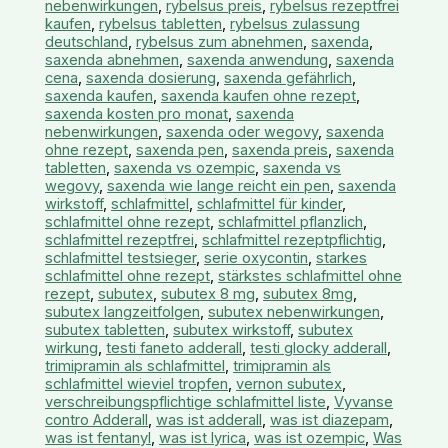
nebenwirkungen
,
rybelsus preis
,
rybelsus rezeptfrei
kaufen
,
rybelsus tabletten
,
rybelsus zulassung
deutschland
,
rybelsus zum abnehmen
,
saxenda
,
saxenda abnehmen
,
saxenda anwendung
,
saxenda
cena
,
saxenda dosierung
,
saxenda gefährlich
,
saxenda kaufen
,
saxenda kaufen ohne rezept
,
saxenda kosten pro monat
,
saxenda
nebenwirkungen
,
saxenda oder wegovy
,
saxenda
ohne rezept
,
saxenda pen
,
saxenda preis
,
saxenda
tabletten
,
saxenda vs ozempic
,
saxenda vs
wegovy
,
saxenda wie lange reicht ein pen
,
saxenda
wirkstoff
,
schlafmittel
,
schlafmittel für kinder
,
schlafmittel ohne rezept
,
schlafmittel pflanzlich
,
schlafmittel rezeptfrei
,
schlafmittel rezeptpflichtig
,
schlafmittel testsieger
,
serie oxycontin
,
starkes
schlafmittel ohne rezept
,
stärkstes schlafmittel ohne
rezept
,
subutex
,
subutex 8 mg
,
subutex 8mg
,
subutex langzeitfolgen
,
subutex nebenwirkungen
,
subutex tabletten
,
subutex wirkstoff
,
subutex
wirkung
,
testi faneto adderall
,
testi glocky adderall
,
trimipramin als schlafmittel
,
trimipramin als
schlafmittel wieviel tropfen
,
vernon subutex
,
verschreibungspflichtige schlafmittel liste
,
Vyvanse
contro Adderall
,
was ist adderall
,
was ist diazepam
,
was ist fentanyl
,
was ist lyrica
,
was ist ozempic
,
Was