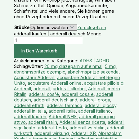
unserem Online-Shop jetzt verfügbar, wir haben
Schmerzmittel, Opioide, Angstmedikamente,
Schlafmittel und viele andere, Sie können gerne
ohne Rezept oder mit einem Rezept kaufen
Stücke
Zurücksetzen
adderall kaufen | adderall deutsch Menge
In Den Warenkorb
Artikelnummer:
n. v.
Kategorie:
ADHS | ADHD
Schlagwörter:
20 mg diazepam auf einmal
,
5 mg
,
abnehmspritze ozempic
,
abnehmspritze saxenda
,
Acquistare Adderall
,
acquistare Adderall nel Regno
Unito
,
acquistare Adderall online
,
acquistare pillole di
Adderall
,
adderall
,
adderall alkohol
,
Adderall contro
Ritalin
,
adderall cos'è
,
adderall cosa è
,
adderall
deutsch
,
adderall deutschland
,
adderall droga
,
adderall effetti
,
adderall farmaco
,
adderall glocky
,
adderall in italia
,
adderall italia
,
adderall italiano
,
adderall kaufen
,
Adderall NHS
,
adderall principio
attivo
,
adderall ritalin
,
Adderall senza ricetta
,
adderall
significato
,
adderall testo
,
adderall vs ritalin
,
adderall
wirkstoff
,
adderall wirkung
,
Adderall XR
,
Alprazolam
Ksalol
,
alternative zu fentanyl-pflaster
,
antibiotika