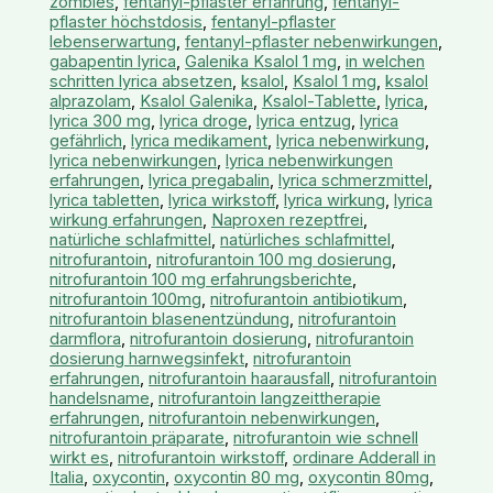
zombies
,
fentanyl-pflaster erfahrung
,
fentanyl-
pflaster höchstdosis
,
fentanyl-pflaster
lebenserwartung
,
fentanyl-pflaster nebenwirkungen
,
gabapentin lyrica
,
Galenika Ksalol 1 mg
,
in welchen
schritten lyrica absetzen
,
ksalol
,
Ksalol 1 mg
,
ksalol
alprazolam
,
Ksalol Galenika
,
Ksalol-Tablette
,
lyrica
,
lyrica 300 mg
,
lyrica droge
,
lyrica entzug
,
lyrica
gefährlich
,
lyrica medikament
,
lyrica nebenwirkung
,
lyrica nebenwirkungen
,
lyrica nebenwirkungen
erfahrungen
,
lyrica pregabalin
,
lyrica schmerzmittel
,
lyrica tabletten
,
lyrica wirkstoff
,
lyrica wirkung
,
lyrica
wirkung erfahrungen
,
Naproxen rezeptfrei
,
natürliche schlafmittel
,
natürliches schlafmittel
,
nitrofurantoin
,
nitrofurantoin 100 mg dosierung
,
nitrofurantoin 100 mg erfahrungsberichte
,
nitrofurantoin 100mg
,
nitrofurantoin antibiotikum
,
nitrofurantoin blasenentzündung
,
nitrofurantoin
darmflora
,
nitrofurantoin dosierung
,
nitrofurantoin
dosierung harnwegsinfekt
,
nitrofurantoin
erfahrungen
,
nitrofurantoin haarausfall
,
nitrofurantoin
handelsname
,
nitrofurantoin langzeittherapie
erfahrungen
,
nitrofurantoin nebenwirkungen
,
nitrofurantoin präparate
,
nitrofurantoin wie schnell
wirkt es
,
nitrofurantoin wirkstoff
,
ordinare Adderall in
Italia
,
oxycontin
,
oxycontin 80 mg
,
oxycontin 80mg
,