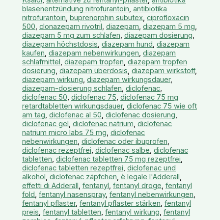
blasenentzündung nitrofurantoin
,
antibiotika
nitrofurantoin
,
buprenorphin subutex
,
ciprofloxacin
500
,
clonazepam rivotril
,
diazepam
,
diazepam 5 mg
,
diazepam 5 mg zum schlafen
,
diazepam dosierung
,
diazepam höchstdosis
,
diazepam hund
,
diazepam
kaufen
,
diazepam nebenwirkungen
,
diazepam
schlafmittel
,
diazepam tropfen
,
diazepam tropfen
dosierung
,
diazepam überdosis
,
diazepam wirkstoff
,
diazepam wirkung
,
diazepam wirkungsdauer
,
diazepam-dosierung schlafen
,
diclofenac
,
diclofenac 50
,
diclofenac 75
,
diclofenac 75 mg
retardtabletten wirkungsdauer
,
diclofenac 75 wie oft
am tag
,
diclofenac al 50
,
diclofenac dosierung
,
diclofenac gel
,
diclofenac natrium
,
diclofenac
natrium micro labs 75 mg
,
diclofenac
nebenwirkungen
,
diclofenac oder ibuprofen
,
diclofenac rezeptfrei
,
diclofenac salbe
,
diclofenac
tabletten
,
diclofenac tabletten 75 mg rezeptfrei
,
diclofenac tabletten rezeptfrei
,
diclofenac und
alkohol
,
diclofenac zäpfchen
,
è legale l'Adderall
,
effetti di Adderall
,
fentanyl
,
fentanyl droge
,
fentanyl
fold
,
fentanyl nasenspray
,
fentanyl nebenwirkungen
,
fentanyl pflaster
,
fentanyl pflaster stärken
,
fentanyl
preis
,
fentanyl tabletten
,
fentanyl wirkung
,
fentanyl