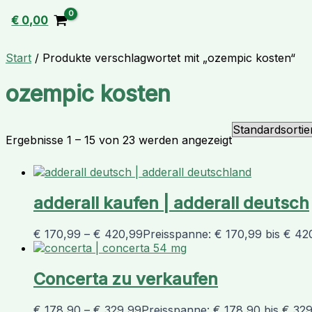
€
0,00
Start
/ Produkte verschlagwortet mit „ozempic kosten“
ozempic kosten
Ergebnisse 1 – 15 von 23 werden angezeigt
adderall kaufen | adderall deutsch
€
170,99
–
€
420,99
Preisspanne: € 170,99 bis € 42
Concerta zu verkaufen
€
178,90
–
€
329,99
Preisspanne: € 178,90 bis € 32